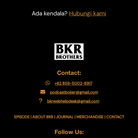
Ada kendala?
Hubungi kami
Contact:
+62 859-5002-8917
podcastboker@gmail.com
bkrwebhelpdesk@gmail.com
EPISODE
|
ABOUT BKR
|
JOURNAL
|
MERCHANDISE
|
CONTACT
Follow Us: